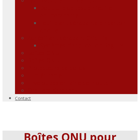
Feuille/papier antidérapant
Doublure de test en feuille
antidérapante
Feuille antidérapante en carton
ondulé
Adhésif antidérapant Grip Fix
Systèmes d’application Bag Fix
Boîtes ONU
Boîtes ONU
Protecteurs de bords
Film étirable
Enveloppes en laine de mouton
Oreillers Karopack
Contact
Boîtes ONU pour