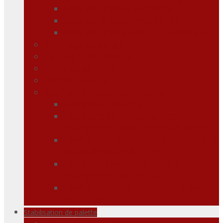
Sacs de fardage standard
Sacs de fardage modèle 3D
Sacs de fardage de taille spéciale
Arrimage et sangle
Tapis antidérapants
Fiche de sécurité
Déshydratants
Revêtements de conteneurs
Débardeur flexible
Doublure de conteneur de
chargement d’extrémité de porte
Revêtement du conteneur contre la
poussière/saleté/fuite
Doublures de conteneurs à
chargement par le haut
Revêtements de conteneurs avec
toit ouvert
Stabilisation de palette