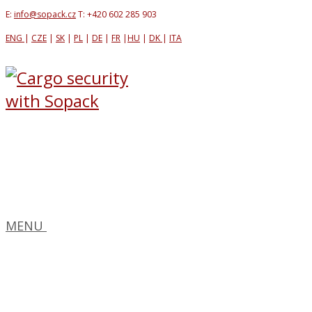
E:
info@sopack.cz
T: +420 602 285 903
ENG
|
CZE
|
SK
|
PL
|
DE
|
FR
|
HU
|
DK
|
ITA
MENU