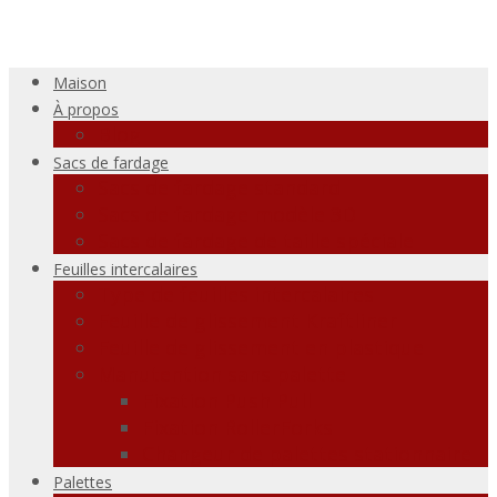
Maison
À propos
Blog
Sacs de fardage
Sacs de fardage standard
Sacs de fardage modèle 3D
Sacs de fardage de taille spéciale
Feuilles intercalaires
Type de feuilles intercalaires
Feuille de glissement Kraftliner
Feuille de glissement en plastique
Manutention sans palette
Fixation Push Pull
Fixation RollerForks
Changeur de palettes stationnaire
Palettes