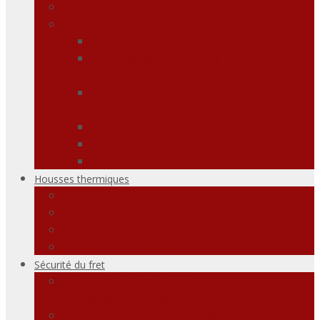
Palettes en papier – moulage de pâte
Pallette en plastique
Palettes en plastique légères
Palettes en plastique pour
rayonnage
Palette en plastique antistatique
ESD
Palette plastique hygiénique H1
Boîtes en plastique
Palette plastique spéciale
Housses thermiques
Couvertures thermiques de palettes
Couvertures thermiques pour cargo
Doublures de conteneurs thermiques
Enregistreur de données
Sécurité du fret
Sécurité du fret dans un
conteneur/camion
Sacs gonflables – Sacs de fardage